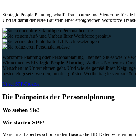
Strategic People Planning schafft Transparenz und Steuerung für die 
Und ist damit der erste Baustein einer erfolgreichen Workforce Trans
Workforce Planning oder Personalplanung - nennen Sie es wie Sie wo
Wir nennen es
Strategic People Planning
. Weil es - Nomen est Ome
Menschen im Unternehmen geht. Und wie sie gemäß Ihren Neigunge
besten eingesetzt werden, um den größten Wertbeitrag leisten zu könn
Unser SPP-Prozess ↓
Die Painpoints der Personalplanung
Wo stehen Sie?
Wir starten SPP!
Manchmal hapert es schon an den Basics: die HR-Daten wurden nur u