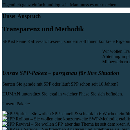
Eigentlich ganz einfach und logisch. Man muss es nur
machen
.
Unser Anspruch
Transparenz und Methodik
SPP ist keine Kaffeesatz-Leserei, sondern soll Ihnen konkrete Ergebnis
Wir wollen Tra
Abteilung imple
Mitbewerbern z
Unsere SPP-Pakete – passgenau für Ihre Situation
Starten Sie gerade mit SPP oder läuft SPP schon seit 10 Jahren?
HUMAN unterstützt Sie, egal in welcher Phase Sie sich befinden.
Unsere Pakete: