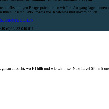
inem halbstündigen Erstgespräch lernen wir Ihre Ausgangslage kennen 
len Ihnen unseren SPP-Prozess vor. Kostenlos und unverbindlich.
-SESSION BUCHEN →
 +49 (0)69/ 83 040 611
s genau aussieht, wo KI hilft und wie wir unser Next Level SPP mit un