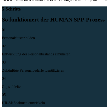
5 Schritte
So
funktioniert
der HUMAN SPP-Prozess
01
Personalcluster bilden
02
Entwicklung des Personalbestands simulieren
03
Zukünftige Personalbedarfe identifizieren
04
Gaps ableiten
05
HR-Maßnahmen entwickeln