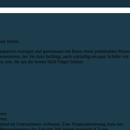
se liefern.
nsparenz erzeugen und gemeinsam mit Ihnen einen praktikablen Prozes
mentieren, der Sie dazu befähigt, auch zukünftig ein paar Schritte vor
u sein, die um die besten Skill-Träger buhlen.