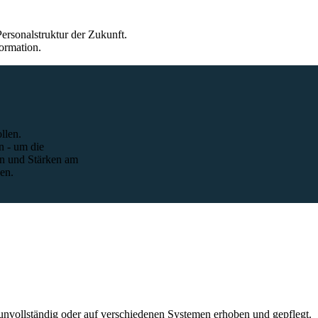
Personalstruktur der Zukunft.
formation.
llen.
n - um die
n und Stärken am
en.
nvollständig oder auf verschiedenen Systemen erhoben und gepflegt.