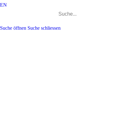
EN
Suchen
nach:
Suche öffnen
Suche schliessen