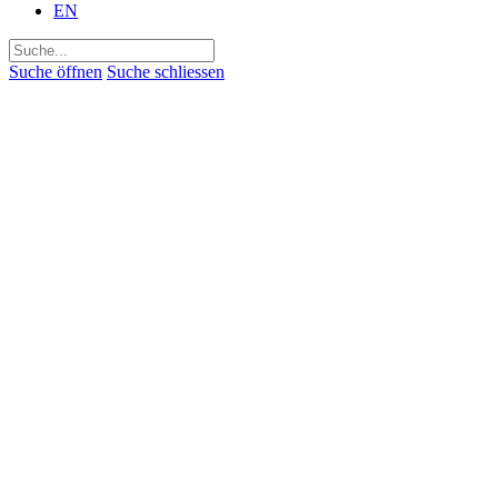
EN
Suchen
nach:
Suche öffnen
Suche schliessen