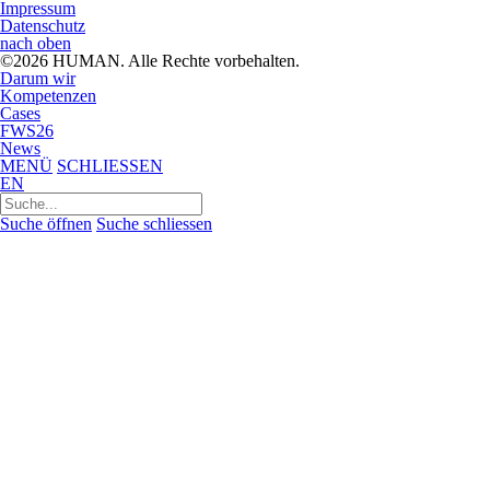
Impressum
Datenschutz
nach oben
©2026 HUMAN. Alle Rechte vorbehalten.
Darum wir
Kompetenzen
Cases
FWS26
News
MENÜ
SCHLIESSEN
EN
Suchen
nach:
Suche öffnen
Suche schliessen