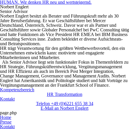
HUMAN. Wir denken HR neu und wertsteigernd.
Norbert Englert
Senior
Advisor
Norbert Englert
besitzt als Berater und Führungskraft mehr als 30
Jahre Berufserfahrung. Er war Geschäftsführer bei Mercer
Deutschland, Österreich, Schweiz. Davor war er als Partner und
Geschäftsführer sowie Globaler Personalchef bei PwC Consulting tätig
und hatte Funktionen als Vice President HR EMEA bei IBM Business
Consulting Services inne. Zudem bekleidet er diverse Aufsichtsrats-
und Beiratspositionen.
HR trägt Verantwortung für den größten Wettbewerbsvorteil, den ein
Unternehmen entwickeln kann: motivierte und engagierte
Mitarbeiterinnen und Mitarbeiter.
Als Senior Advisor liegt sein funktionaler Fokus in Themenfeldern zu
HR Strategie, Führungskräfteentwicklung, Vergütungsmanagement
und HR Effizienz als auch im Bereich Post Merger Integration,
Change Management, Governance und Management Audits. Norbert
Englert hat Amerikanistik und Politologie studiert und hält Vorträge zu
Vergütungsmanagement an der Frankfurt School of Finance.
Kompetenzbereich
HR Transformation
Kontakt
Telefon +49 (0)6221 655 38 34
E-Mail an
Norbert Englert
page.php
Home
Presse
Kontakt