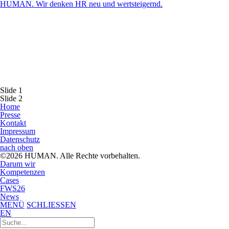
HUMAN. Wir denken HR neu und wertsteigernd.
Slide 1
Slide 2
Home
Presse
Kontakt
Impressum
Datenschutz
nach oben
©2026 HUMAN. Alle Rechte vorbehalten.
Darum wir
Kompetenzen
Cases
FWS26
News
MENÜ
SCHLIESSEN
EN
Suchen
nach: