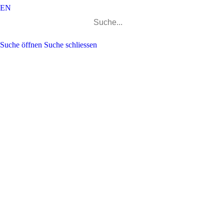
EN
Suchen
nach:
Suche öffnen
Suche schliessen