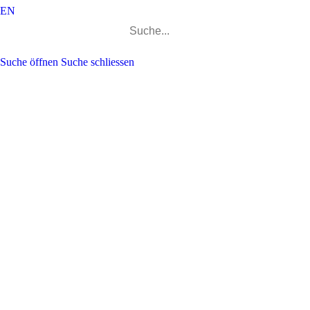
EN
Suchen
nach:
Suche öffnen
Suche schliessen