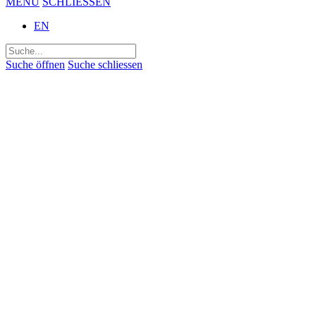
MENÜ
SCHLIESSEN
EN
Suchen
nach:
Suche öffnen
Suche schliessen