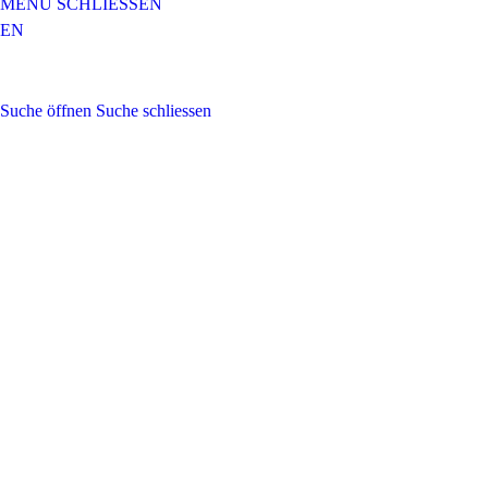
MENÜ
SCHLIESSEN
EN
Suchen
nach:
Suche öffnen
Suche schliessen