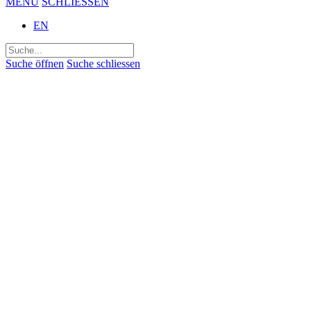
MENÜ
SCHLIESSEN
EN
Suchen
nach:
Suche öffnen
Suche schliessen