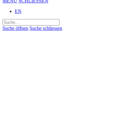
MENÜ
SCHLIESSEN
EN
Suchen
nach:
Suche öffnen
Suche schliessen