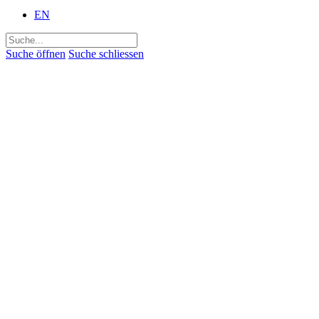
EN
Suchen
nach:
Suche öffnen
Suche schliessen