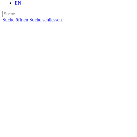
EN
Suchen
nach:
Suche öffnen
Suche schliessen