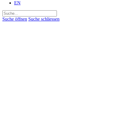
EN
Suchen
nach:
Suche öffnen
Suche schliessen