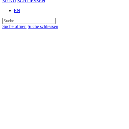
MENÜ
SCHLIESSEN
EN
Suchen
nach:
Suche öffnen
Suche schliessen