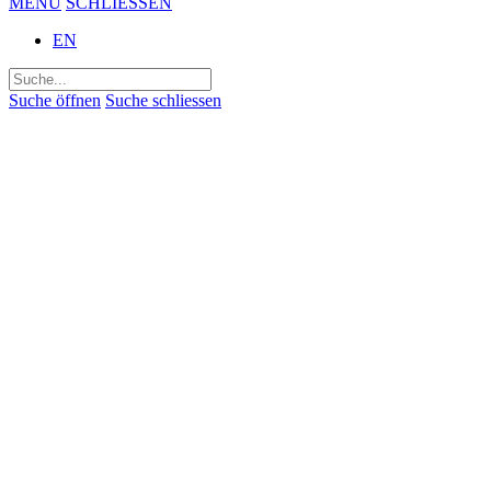
MENÜ
SCHLIESSEN
EN
Suchen
nach:
Suche öffnen
Suche schliessen