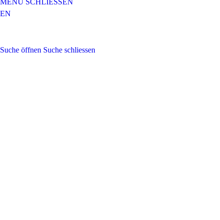
MENÜ
SCHLIESSEN
EN
Suchen
nach:
Suche öffnen
Suche schliessen