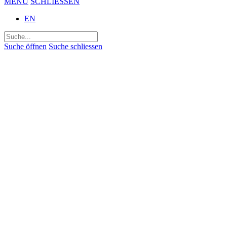
MENÜ
SCHLIESSEN
EN
Suchen
nach:
Suche öffnen
Suche schliessen