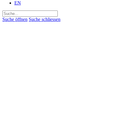
EN
Suchen
nach:
Suche öffnen
Suche schliessen