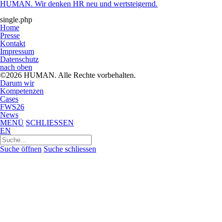
HUMAN. Wir denken HR neu und wertsteigernd.
single.php
Home
Presse
Kontakt
Impressum
Datenschutz
nach oben
©2026 HUMAN. Alle Rechte vorbehalten.
Darum wir
Kompetenzen
Cases
FWS26
News
MENÜ
SCHLIESSEN
EN
Suchen
nach:
Suche öffnen
Suche schliessen