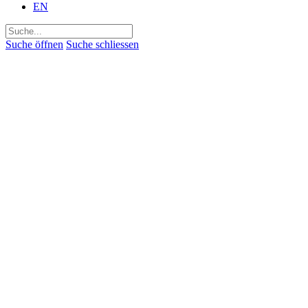
EN
Suchen
nach:
Suche öffnen
Suche schliessen