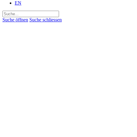
EN
Suchen
nach:
Suche öffnen
Suche schliessen